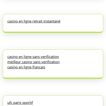
casino en ligne retrait instantané
casino en ligne sans verification
meilleur casino sans verification
casino en ligne francais
ufc paris sportif