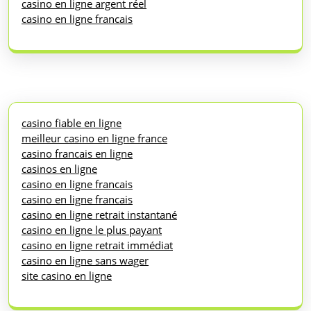
casino en ligne argent réel
casino en ligne francais
casino fiable en ligne
meilleur casino en ligne france
casino francais en ligne
casinos en ligne
casino en ligne francais
casino en ligne francais
casino en ligne retrait instantané
casino en ligne le plus payant
casino en ligne retrait immédiat
casino en ligne sans wager
site casino en ligne