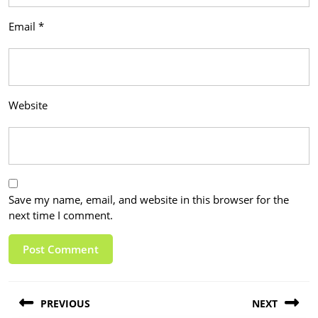
Email
*
Website
Save my name, email, and website in this browser for the
next time I comment.
Post
PREVIOUS
NEXT
navigation