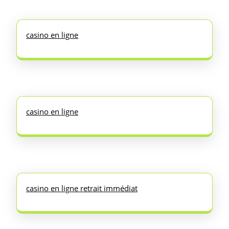
casino en ligne
casino en ligne
casino en ligne retrait immédiat