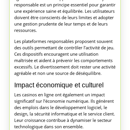
responsable est un principe essentiel pour garantir
une expérience saine et équilibrée. Les utilisateurs
doivent être conscients de leurs limites et adopter
une gestion prudente de leur temps et de leurs
ressources.
Les plateformes responsables proposent souvent
des outils permettant de contrôler l’activité de jeu.
Ces dispositifs encouragent une utilisation
maîtrisée et aident à prévenir les comportements
excessifs. Le divertissement doit rester une activité
agréable et non une source de déséquilibre.
Impact économique et culturel
Les casinos en ligne ont également un impact
significatif sur l’économie numérique. Ils génèrent
des emplois dans le développement logiciel, le
design, la sécurité informatique et le service client.
Leur croissance contribue à dynamiser le secteur
technologique dans son ensemble.