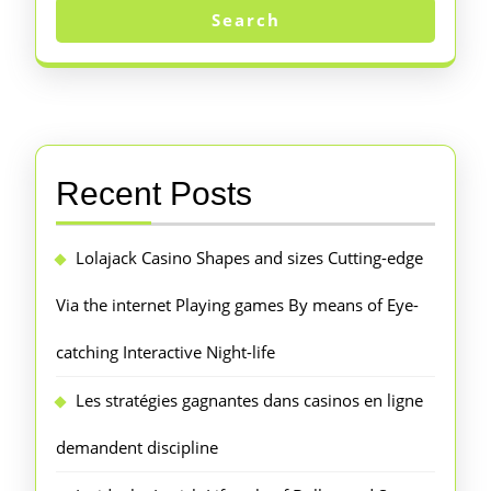
Search
Recent Posts
Lolajack Casino Shapes and sizes Cutting-edge
Via the internet Playing games By means of Eye-
catching Interactive Night-life
Les stratégies gagnantes dans casinos en ligne
demandent discipline