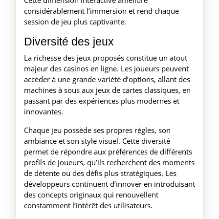
Cette dimension interactive améliore
considérablement l’immersion et rend chaque
session de jeu plus captivante.
Diversité des jeux
La richesse des jeux proposés constitue un atout
majeur des casinos en ligne. Les joueurs peuvent
accéder à une grande variété d’options, allant des
machines à sous aux jeux de cartes classiques, en
passant par des expériences plus modernes et
innovantes.
Chaque jeu possède ses propres règles, son
ambiance et son style visuel. Cette diversité
permet de répondre aux préférences de différents
profils de joueurs, qu’ils recherchent des moments
de détente ou des défis plus stratégiques. Les
développeurs continuent d’innover en introduisant
des concepts originaux qui renouvellent
constamment l’intérêt des utilisateurs.