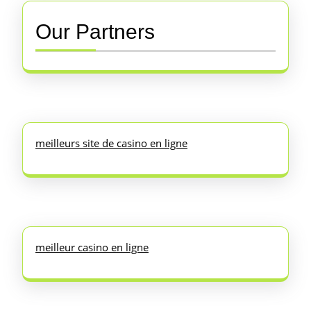
Our Partners
meilleurs site de casino en ligne
meilleur casino en ligne