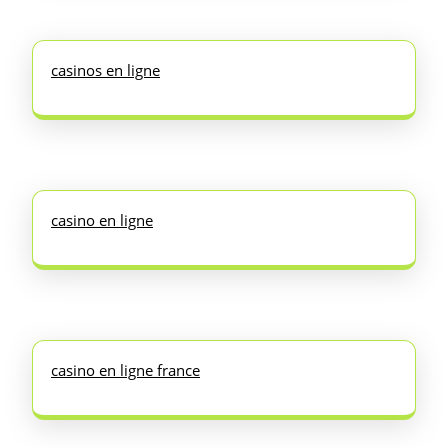
casinos en ligne
casino en ligne
casino en ligne france