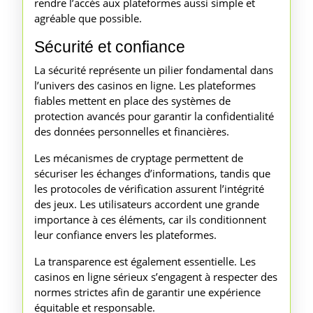
rendre l’accès aux plateformes aussi simple et
agréable que possible.
Sécurité et confiance
La sécurité représente un pilier fondamental dans
l’univers des casinos en ligne. Les plateformes
fiables mettent en place des systèmes de
protection avancés pour garantir la confidentialité
des données personnelles et financières.
Les mécanismes de cryptage permettent de
sécuriser les échanges d’informations, tandis que
les protocoles de vérification assurent l’intégrité
des jeux. Les utilisateurs accordent une grande
importance à ces éléments, car ils conditionnent
leur confiance envers les plateformes.
La transparence est également essentielle. Les
casinos en ligne sérieux s’engagent à respecter des
normes strictes afin de garantir une expérience
équitable et responsable.