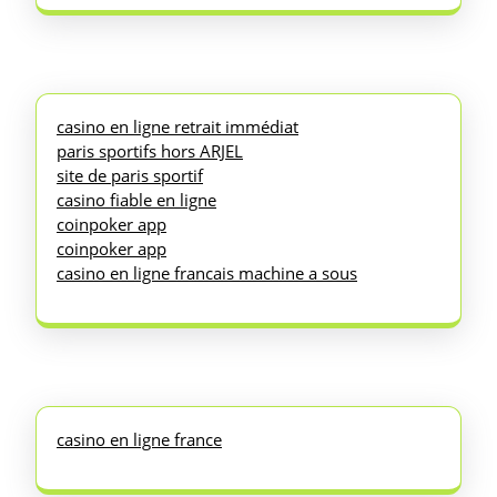
casino en ligne retrait immédiat
paris sportifs hors ARJEL
site de paris sportif
casino fiable en ligne
coinpoker app
coinpoker app
casino en ligne francais machine a sous
casino en ligne france