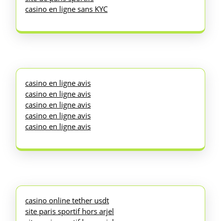
casino en ligne sans KYC
casino en ligne avis
casino en ligne avis
casino en ligne avis
casino en ligne avis
casino en ligne avis
casino online tether usdt
site paris sportif hors arjel