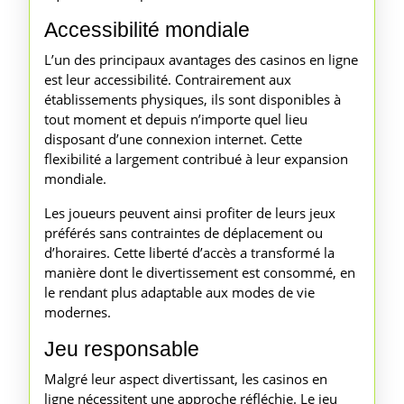
Accessibilité mondiale
L’un des principaux avantages des casinos en ligne
est leur accessibilité. Contrairement aux
établissements physiques, ils sont disponibles à
tout moment et depuis n’importe quel lieu
disposant d’une connexion internet. Cette
flexibilité a largement contribué à leur expansion
mondiale.
Les joueurs peuvent ainsi profiter de leurs jeux
préférés sans contraintes de déplacement ou
d’horaires. Cette liberté d’accès a transformé la
manière dont le divertissement est consommé, en
le rendant plus adaptable aux modes de vie
modernes.
Jeu responsable
Malgré leur aspect divertissant, les casinos en
ligne nécessitent une approche réfléchie. Le jeu