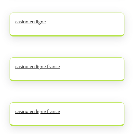
casino en ligne
casino en ligne france
casino en ligne france