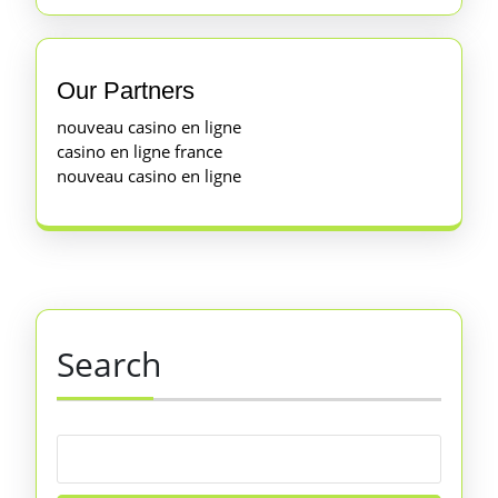
Our Partners
nouveau casino en ligne
casino en ligne france
nouveau casino en ligne
Search